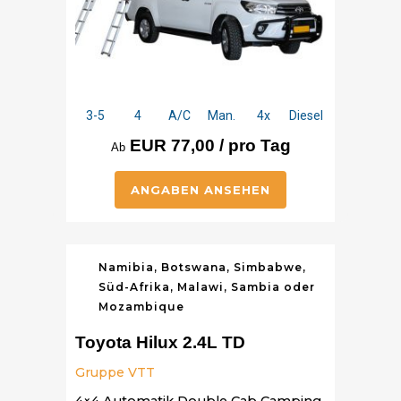
3-5
4
A/C
Man.
4x
Diesel
EUR 77,00 / pro Tag
Ab
ANGABEN ANSEHEN
Namibia, Botswana, Simbabwe,
Süd-Afrika, Malawi, Sambia oder
Mozambique
Toyota Hilux 2.4L TD
Gruppe VTT
4×4 Automatik Double Cab Camping