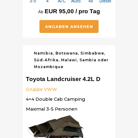
3-5
4
A/C
Auto.
4x
Diesel
EUR 95,00 / pro Tag
Ab
ANGABEN ANSEHEN
Namibia, Botswana, Simbabwe,
Süd-Afrika, Malawi, Sambia oder
Mozambique
Toyota Landcruiser 4.2L D
Gruppe VWW
4×4 Double Cab Camping
Maximal 3-5 Personen